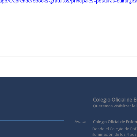
app/c/aprende/ebooks-gratuitos/principales–posturas-quirurgic
Colegio Oficial de 
Queremos visibilizar la
Avatar
Colegio Oficial de Enfer
Desde el Colegio de Enf
iluminación de los 4 pos