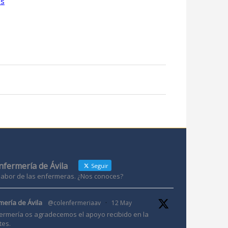
as
Enfermería de Ávila
Seguir
 labor de las enfermeras. ¿Nos conoces?
mería de Ávila
@colenfermeriaav
·
12 May
ermería os agradecemos el apoyo recibido en la
tes.