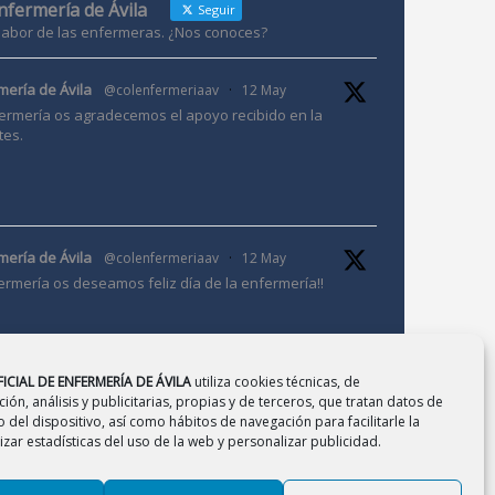
Enfermería de Ávila
Seguir
 labor de las enfermeras. ¿Nos conoces?
mería de Ávila
@colenfermeriaav
·
12 May
ermería os agradecemos el apoyo recibido en la
tes.
mería de Ávila
@colenfermeriaav
·
12 May
ermería os deseamos feliz día de la enfermería!!
ICIAL DE ENFERMERÍA DE ÁVILA
utiliza cookies técnicas, de
ión, análisis y publicitarias, propias y de terceros, que tratan datos de
 del dispositivo, así como hábitos de navegación para facilitarle la
mería de Ávila
@colenfermeriaav
·
10 Mar
zar estadísticas del uso de la web y personalizar publicidad.
Jornada de Investigación en Enfermería.
2026