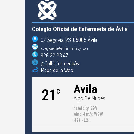
Colegio Oficial de Enfermería de Ávila
C/ Segovia, 23, 05005 Ávila
colegioavila@enfermeriacyl.com
920 22 23 47
@ColEnfermeriaAv
Mapa de la Web
Avila
21
C
Algo De Nubes
humidity: 29%
wind: 4 m/s WSW
H21 • L21