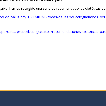
able, hemos recogido una serie de recomendaciones dietéticas para e
rios de SalusPlay PREMIUM (todas/os las/os colegiadas/os del
app/cuida/prescribes-gratuitos/recomendaciones-dieteticas-para-