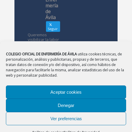
mería
de
Ávila
Seguir
Queremos
visibilizar la labor
de las
enfermeras. ¿Nos
conoces?
COLEGIO OFICIAL DE ENFERMERÍA DE ÁVILA
utiliza cookies técnicas, de
personalización, análisis y publicitarias, propias y de terceros, que
tratan datos de conexión y/o del dispositivo, así como hábitos de
Avatar
Colegio
navegación para facilitarle la misma, analizar estadísticas del uso de la
Oficial de
web y personalizar publicidad.
Enfermería
de Ávila
Aceptar cookies
12 May
Denegar
CONSEJO
|
BURGOS
|
LEÓN
|
PALENCIA
|
SALAMANCA
Desde el
|
SEGOVIA
|
SORIA
|
VALLADOLID
|
ZAMORA
Colegio de
Ver preferencias
Enfermería
Aviso Legal
|
Política de Privacidad
|
Política de
os
Cookies
agradecemos