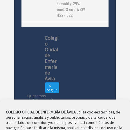
humidity: 29%
wind: 3 m/s WSW
H22 • L22
Colegi
o
Oficial
de
Enfer
mería
de
Ávila
Seguir
Queremos
visibilizar la labor
de las
enfermeras. ¿Nos
COLEGIO OFICIAL DE ENFERMERÍA DE ÁVILA
utiliza cookies técnicas, de
conoces?
personalización, análisis y publicitarias, propias y de terceros, que
tratan datos de conexión y/o del dispositivo, así como hábitos de
navegación para facilitarle la misma, analizar estadísticas del uso de la
Avatar
Colegio