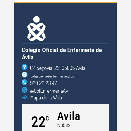
Colegio Oficial de Enfermería de
Ávila
C/ Segovia, 23, 05005 Ávila
colegioavila@enfermeriacyl.com
920 22 23 47
@ColEnfermeriaAv
Mapa de la Web
Avila
22
C
Nubes