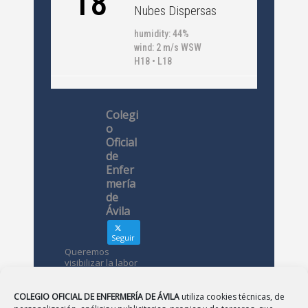
18
Nubes Dispersas
humidity: 44%
wind: 2 m/s WSW
H18 • L18
Colegi
o
Oficial
de
Enfer
mería
de
Ávila
Seguir
Queremos
visibilizar la labor
de las
enfermeras. ¿Nos
conoces?
COLEGIO OFICIAL DE ENFERMERÍA DE ÁVILA
utiliza cookies técnicas, de