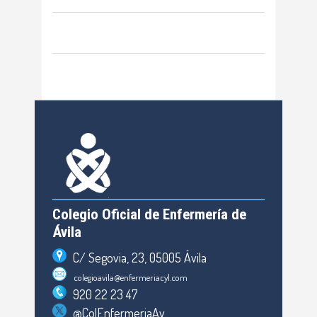
Colegio Oficial de Enfermería de
Ávila
C/ Segovia, 23, 05005 Ávila
colegioavila@enfermeriacyl.com
920 22 23 47
@ColEnfermeriaAv