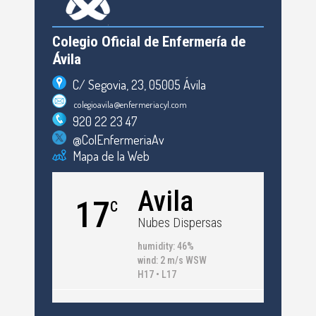
Colegio Oficial de Enfermería de
Ávila
C/ Segovia, 23, 05005 Ávila
colegioavila@enfermeriacyl.com
920 22 23 47
@ColEnfermeriaAv
Mapa de la Web
Avila
17
C
Nubes Dispersas
humidity: 46%
wind: 2 m/s WSW
H17 • L17