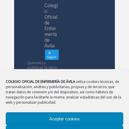
Colegi
o
Oficial
de
Enfer
mería
de
Ávila
Seguir
Queremos
visibilizar la labor
de las
enfermeras. ¿Nos
conoces?
COLEGIO OFICIAL DE ENFERMERÍA DE ÁVILA
utiliza cookies técnicas, de
personalización, análisis y publicitarias, propias y de terceros, que
tratan datos de conexión y/o del dispositivo, así como hábitos de
Avatar
Colegio
navegación para facilitarle la misma, analizar estadísticas del uso de la
Oficial de
web y personalizar publicidad.
Enfermería
de Ávila
Aceptar cookies
12 May