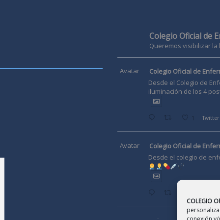
Colegio Oficial de 
Queremos visibilizar la
Avatar
Colegio Oficial de Enfer
Desde el Colegio de Enf
iluminación de los 4 pos
1
Twitter
Avatar
Colegio Oficial de Enfer
Desde el colegio de enf
Twitter
COLEGIO OF
personalizac
conexión y/o