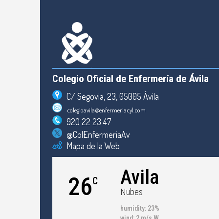
Colegio Oficial de Enfermería de Ávila
C/ Segovia, 23, 05005 Ávila
colegioavila@enfermeriacyl.com
920 22 23 47
@ColEnfermeriaAv
Mapa de la Web
Avila
26
C
Nubes
humidity: 23%
wind: 2 m/s W