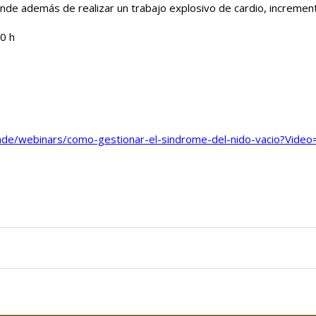
onde además de realizar un trabajo explosivo de cardio, incremen
00 h
nde/webinars/como-gestionar-el-sindrome-del-nido-vacio?Vide