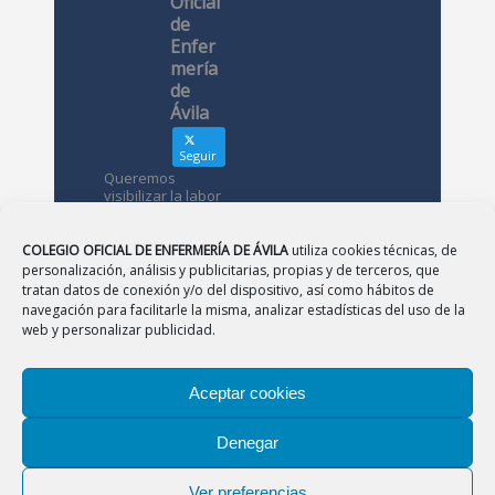
Oficial
de
Enfer
mería
de
Ávila
Seguir
Queremos
visibilizar la labor
de las
enfermeras. ¿Nos
conoces?
COLEGIO OFICIAL DE ENFERMERÍA DE ÁVILA
utiliza cookies técnicas, de
personalización, análisis y publicitarias, propias y de terceros, que
tratan datos de conexión y/o del dispositivo, así como hábitos de
Avatar
Colegio
navegación para facilitarle la misma, analizar estadísticas del uso de la
Oficial de
web y personalizar publicidad.
Enfermería
de Ávila
Aceptar cookies
12 May
Denegar
CONSEJO
|
BURGOS
|
LEÓN
|
PALENCIA
|
SALAMANCA
Desde el
|
SEGOVIA
|
SORIA
|
VALLADOLID
|
ZAMORA
Colegio de
Ver preferencias