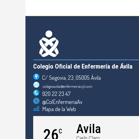
Colegio Oficial de Enfermería de Ávila
C/ Segovia, 23, 05005 Ávila
colegioavila@enfermeriacyl.com
920 22 23 47
@ColEnfermeriaAv
Mapa de la Web
Avila
26
C
Cielo Claro