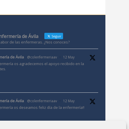
Enfermería de Ávila
Seguir
 labor de las enfermeras. ¿Nos conoces?
mería de Ávila
@colenfermeriaav
·
12 May
ermería os agradecemos el apoyo recibido en la
tes.
mería de Ávila
@colenfermeriaav
·
12 May
ermería os deseamos feliz día de la enfermería!!