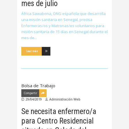
mes de julio
África Sawabona, ONG española que desarrolla
una misión sanitaria en Senegal, precisa
Enfermeras/os y Matronas/es voluntarios para
misión sanitaria de 15 días en Senegal durante el
mes de
Leer más
Bolsa de Trabajo
Compartir
29/04/2019
Administración Web
Se necesita enfermero/a
para Centro Residencial