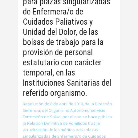
para plazas singularizadas
de Enfermera/o de
Cuidados Paliativos y
Unidad del Dolor, de las
bolsas de trabajo para la
provisión de personal
estatutario con carácter
temporal, en las
Instituciones Sanitarias del
referido organismo.
Resolución de 8 de abril de 2019, de la Dirección
Gerencia, del Organismo Autónomo Servicio
Extremeño de Salud, por el que se hace pública
la Relación Definitiva de Admitidos tras la
actualización de los méritos para plazas
singularizadas de Enfermera/o de Cuidados