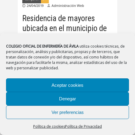
24/04/2019
Administración Web
Residencia de mayores
ubicada en el municipio de
El Álamo (Madrid) precisa
Enfermera/o.
COLEGIO OFICIAL DE ENFERMERÍA DE ÁVILA
utiliza cookies técnicas, de
personalización, análisis y publicitarias, propias y de terceros, que
tratan datos de conexión y/o del dispositivo, así como hábitos de
Residencia de mayores ubicada en el municipio
navegación para facilitarle la misma, analizar estadísticas del uso de la
de El Álamo (Madrid) precisa
web y personalizar publicidad.
Leer más
Aceptar cookies
Denegar
Ver preferencias
Bolsa de Trabajo
Compartir
Política de cookies
Política de Privacidad
17/04/2019
Administración Web