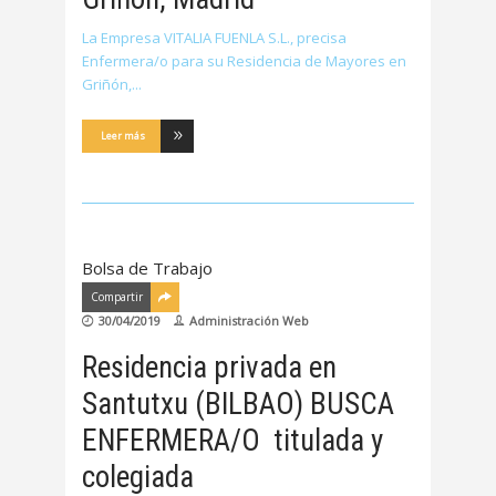
La Empresa VITALIA FUENLA S.L., precisa
Enfermera/o para su Residencia de Mayores en
Griñón,
Leer más
Bolsa de Trabajo
Compartir
30/04/2019
Administración Web
Residencia privada en
Santutxu (BILBAO) BUSCA
ENFERMERA/O titulada y
colegiada