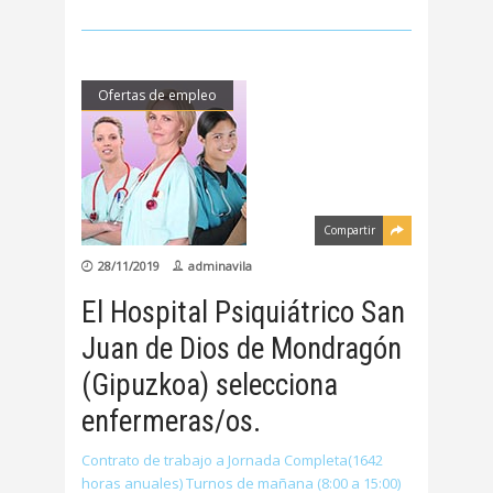
Ofertas de empleo
Compartir
28/11/2019
adminavila
El Hospital Psiquiátrico San
Juan de Dios de Mondragón
(Gipuzkoa) selecciona
enfermeras/os.
Contrato de trabajo a Jornada Completa(1642
horas anuales) Turnos de mañana (8:00 a 15:00)