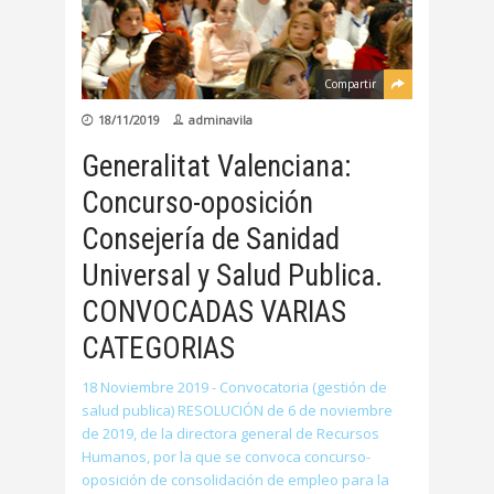
Compartir
18/11/2019
adminavila
Generalitat Valenciana:
Concurso-oposición
Consejería de Sanidad
Universal y Salud Publica.
CONVOCADAS VARIAS
CATEGORIAS
18 Noviembre 2019 - Convocatoria (gestión de
salud publica) RESOLUCIÓN de 6 de noviembre
de 2019, de la directora general de Recursos
Humanos, por la que se convoca concurso-
oposición de consolidación de empleo para la