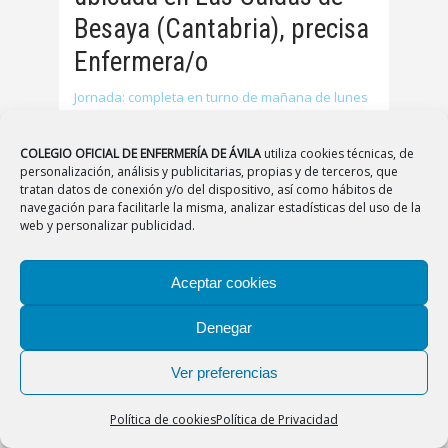
Besaya (Cantabria), precisa
Enfermera/o
Jornada: completa en turno de mañana de lunes
a viernes Incorporación INMEDIATA Experiencia:
no requerida Contrato: Eventual con posibilidad
COLEGIO OFICIAL DE ENFERMERÍA DE ÁVILA
utiliza cookies técnicas, de
de indefinido Convenio: “XV Convenio general de
personalización, análisis y publicitarias, propias y de terceros, que
centros y servicios de atención a personas con
tratan datos de conexión y/o del dispositivo, así como hábitos de
discapacidad” Interesadas/os enviar CV a
navegación para facilitarle la misma, analizar estadísticas del uso de la
residencia@cadmasa.es Teléfonos
web y personalizar publicidad.
Leer más
Aceptar cookies
Denegar
Ver preferencias
Ofertas de empleo
Política de cookies
Política de Privacidad