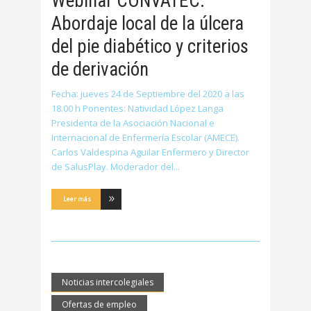
Webinar CONVATEC:
Abordaje local de la úlcera
del pie diabético y criterios
de derivación
Fecha: jueves 24 de Septiembre del 2020 a las
18.00 h Ponentes: Natividad López Langa
Presidenta de la Asociación Nacional e
Internacional de Enfermería Escolar (AMECE).
Carlos Valdespina Aguilar Enfermero y Director
de SalusPlay. Moderador del
Leer más
Noticias intercolegiales
Ofertas de empleo