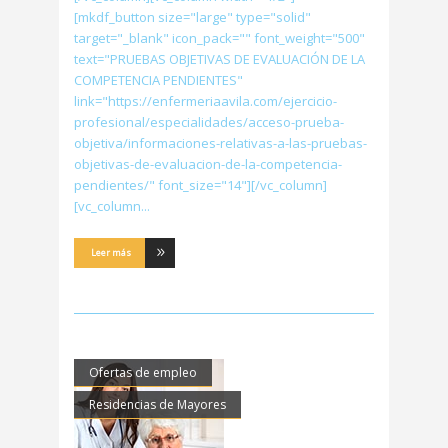
[mkdf_button size="large" type="solid"
target="_blank" icon_pack="" font_weight="500"
text="PRUEBAS OBJETIVAS DE EVALUACIÓN DE LA
COMPETENCIA PENDIENTES"
link="https://enfermeriaavila.com/ejercicio-
profesional/especialidades/acceso-prueba-
objetiva/informaciones-relativas-a-las-pruebas-
objetivas-de-evaluacion-de-la-competencia-
pendientes/" font_size="14"][/vc_column]
[vc_column
Leer más
Ofertas de empleo
Residencias de Mayores