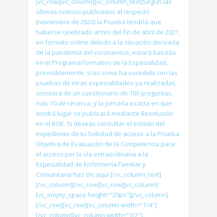
[vc_row][vc_column][vc_column_text]Según las
últimas noticias publicadas al respecto
(noviembre de 2020) la Prueba tendría que
haberse celebrado antes del fin de abril de 2021,
en formato online debido a la situación derivada
de la pandemia del coronavirus, estará basada
en el Programa Formativo de la Especialidad,
previsiblemente, si es como ha sucedido con las
pruebas de otras especialidades ya realizadas,
constará de un cuestionario de 100 preguntas,
más 10 de reserva, y la jornada exacta en que
tendrá lugar se publicará mediante Resolución
en el BOE. Si deseas consultar el estado del
expediente de tu Solicitud de acceso a la Prueba
Objetiva de Evaluación de la Competencia para
el acceso por la vía extraordinaria a la
Especialidad de Enfermería Familiar y
Comunitaria haz clic aqui [/vc_column_text]
[/vc_column][/vc_row][vc_row][vc_column]
[vc_empty_space height="20px"][/vc_column]
[/vc_row][vc_row][vc_column width="1/4"]
[/vc_column][vc_column width="1/2"]