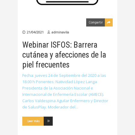
Compartir
21/04/2021
adminavila
Webinar ISFOS: Barrera
cutánea y afecciones de la
piel frecuentes
Fecha: jueves 24 de Septiembre del 2020 a las
18.00 h Ponentes: Natividad López Langa
Presidenta de la Asociación Nacional e
Internacional de Enfermería Escolar (AMECE).
Carlos Valdespina Aguilar Enfermero y Director
de SalusPlay. Moderador del
Leer más