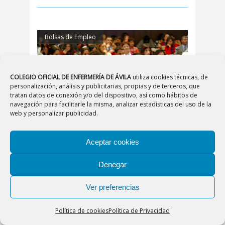
Bolsas de Empleo
COLEGIO OFICIAL DE ENFERMERÍA DE ÁVILA
utiliza cookies técnicas, de
personalización, análisis y publicitarias, propias y de terceros, que
tratan datos de conexión y/o del dispositivo, así como hábitos de
Compartir
navegación para facilitarle la misma, analizar estadísticas del uso de la
web y personalizar publicidad.
20/04/2021
adminavila
Junta de Extremadura.
Aceptar cookies
Constitución de listas de
Denegar
espera de Enfermería
ORDEN de 12 de abril de 2021 por la que se
Ver preferencias
convocan pruebas selectivas para la constitución
de listas de espera en la Categoría/Especialidad
Política de cookies
Política de Privacidad
de Titulado/a Grado Medio /ATS-DUE de la