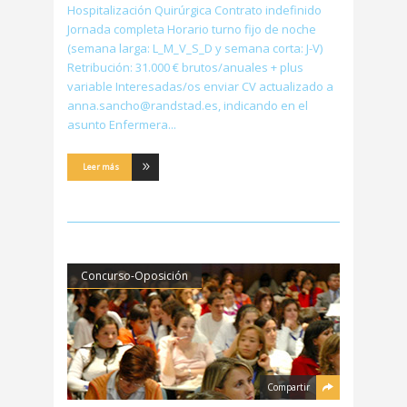
Hospitalización Quirúrgica Contrato indefinido
Jornada completa Horario turno fijo de noche
(semana larga: L_M_V_S_D y semana corta: J-V)
Retribución: 31.000 € brutos/anuales + plus
variable Interesadas/os enviar CV actualizado a
anna.sancho@randstad.es, indicando en el
asunto Enfermera
Leer más
Concurso-Oposición
Compartir