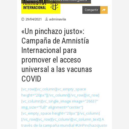
Compartir
29/04/2021
adminavila
«Un pinchazo justo»:
Campaña de Amnistía
Internacional para
promover el acceso
universal a las vacunas
COVID
[vc_row][vc_column][vc_empty_space
height="20px"][/vc_column][/vc_row][vc_row]
[vc_column][vc_single_image image="26637"
img_size="full" alignment="center"]
[vc_empty_space height="20px"][/vc_column]
[/vc_row][vc_row][vc_column][vc_column_text] A
través de la campaña mundial #UnPinchazoJusto