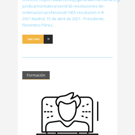
juridica/normativa/send/42-resoluciones-de-
ordenacion-profesional/1455-resolucion-n-8-
2021 Madrid, 15 de abril de 2021.- Presidente,
Florentino Pérez
Leer más
Formación