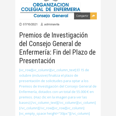
Compartir
07/10/2021
adminavila
Premios de Investigación
del Consejo General de
Enfermería: Fin del Plazo de
Presentación
[vc_row][vc_column][vc_column_text] El 15 de
octubre (inclusive) finaliza el plazo de
presentación de solicitudes para optar a los
Premios de Investigación del Consejo General de
Enfermería, dotados con un total de 55.000 € en
premios. (Haz clic en la imagen para ver las
bases) [/vc_column_text][/vc_column][vc_column]
[/vc_column][/vc_row][vc_row][vc_column]
[vc_empty_space height="30px"][/vc_column]