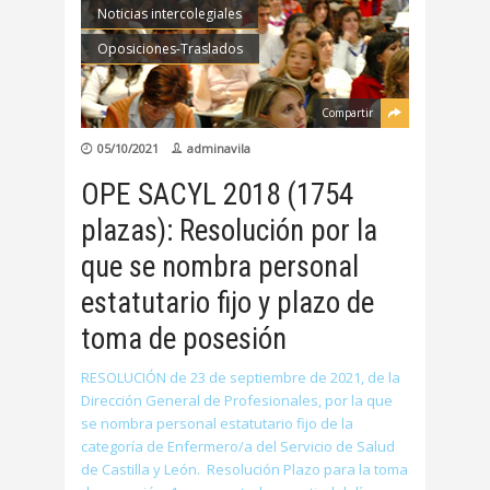
Noticias intercolegiales
Oposiciones-Traslados
Compartir
05/10/2021
adminavila
OPE SACYL 2018 (1754
plazas): Resolución por la
que se nombra personal
estatutario fijo y plazo de
toma de posesión
RESOLUCIÓN de 23 de septiembre de 2021, de la
Dirección General de Profesionales, por la que
se nombra personal estatutario fijo de la
categoría de Enfermero/a del Servicio de Salud
de Castilla y León. Resolución Plazo para la toma