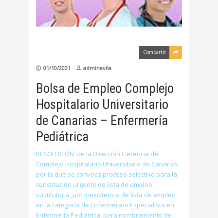
Compartir
01/10/2021
adminavila
Bolsa de Empleo Complejo
Hospitalario Universitario
de Canarias – Enfermería
Pediátrica
RESOLUCIÓN de la Dirección Gerencia del
Complejo Hospitalario Universitario de Canarias
por la que se convoca proceso selectivo para la
constitución urgente de lista de empleo
sustitutoria, por inexistencia de lista de empleo
en la categoría de Enfermera/o Especialista en
Enfermería Pediátrica, para nombramiento de