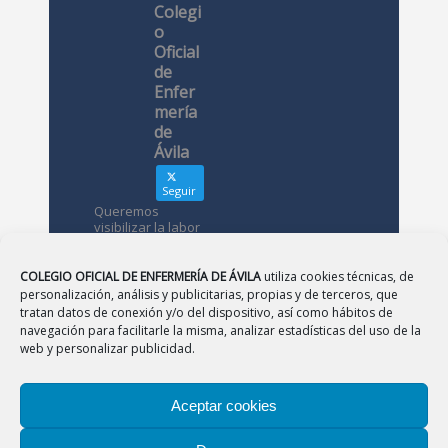
Colegi
o
Oficial
de
Enfer
mería
de
Ávila
Seguir
Queremos
visibilizar la labor
de las
enfermeras. ¿Nos
conoces?
COLEGIO OFICIAL DE ENFERMERÍA DE ÁVILA
utiliza cookies técnicas, de
personalización, análisis y publicitarias, propias y de terceros, que
tratan datos de conexión y/o del dispositivo, así como hábitos de
Avatar
Colegio
navegación para facilitarle la misma, analizar estadísticas del uso de la
Oficial de
web y personalizar publicidad.
Enfermería
de Ávila
Aceptar cookies
12 May