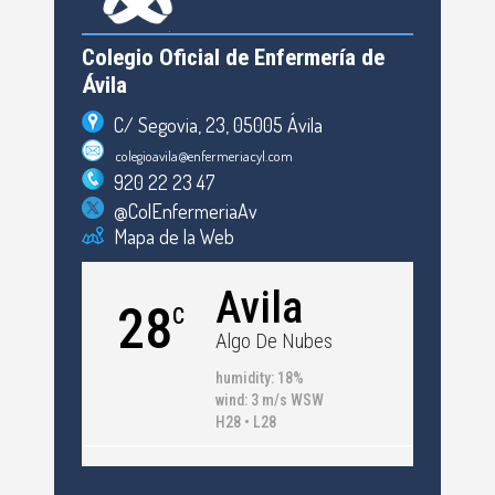
Colegio Oficial de Enfermería de
Ávila
C/ Segovia, 23, 05005 Ávila
colegioavila@enfermeriacyl.com
920 22 23 47
@ColEnfermeriaAv
Mapa de la Web
Avila
28
C
Algo De Nubes
humidity: 18%
wind: 3 m/s WSW
H28 • L28