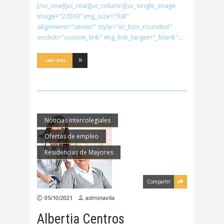
[/vc_row][vc_row][vc_column][vc_single_image
image="27010" img_size="full"
alignment="center" style="vc_box_rounded"
onclick="custom_link" img_link_target="_blank"
Leer más
Noticias intercolegiales
Ofertas de empleo
Residencias de Mayores
Compartir
05/10/2021
adminavila
Albertia Centros