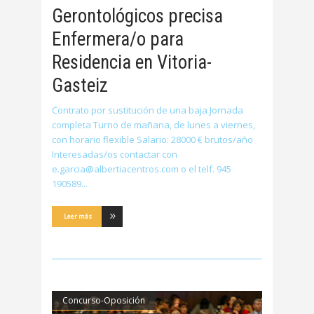
Gerontológicos precisa
Enfermera/o para
Residencia en Vitoria-
Gasteiz
Contrato por sustitución de una baja Jornada
completa Turno de mañana, de lunes a viernes,
con horario flexible Salario: 28000 € brutos/año
Interesadas/os contactar con
e.garcia@albertiacentros.com o el telf. 945
190589
Leer más
Concurso-Oposición