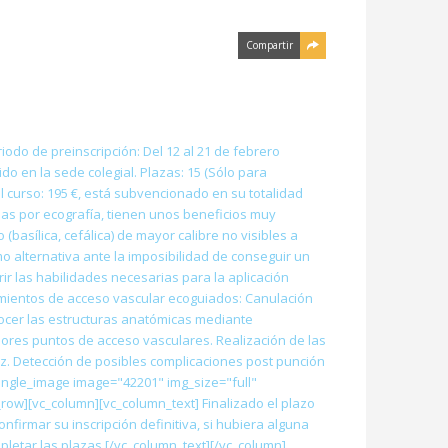
Compartir
odo de preinscripción: Del 12 al 21 de febrero
do en la sede colegial. Plazas: 15 (Sólo para
el curso: 195 €, está subvencionado en su totalidad
adas por ecografía, tienen unos beneficios muy
asílica, cefálica) de mayor calibre no visibles a
o alternativa ante la imposibilidad de conseguir un
ir las habilidades necesarias para la aplicación
edimientos de acceso vascular ecoguiados: Canulación
onocer las estructuras anatómicas mediante
jores puntos de acceso vasculares. Realización de las
z. Detección de posibles complicaciones post punción
single_image image="42201" img_size="full"
row][vc_column][vc_column_text] Finalizado el plazo
nfirmar su inscripción definitiva, si hubiera alguna
pletar las plazas.[/vc_column_text][/vc_column]