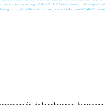
mn][vc_empty_space height="20px"][mkdf_button size="small" target="_se
 background_color="#2ce8e1" hover_background_color="#2ce8e1" border