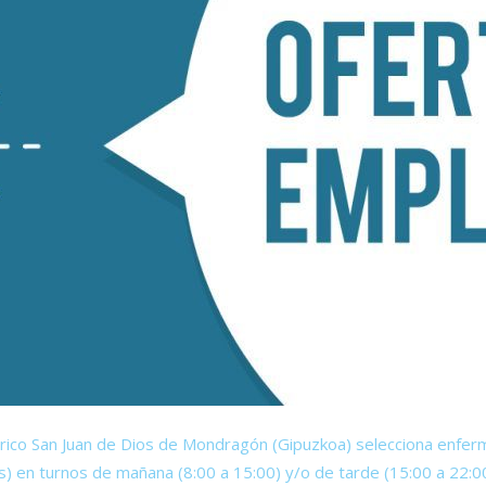
rico San Juan de Dios de Mondragón (Gipuzkoa) selecciona enfer
) en turnos de mañana (8:00 a 15:00) y/o de tarde (15:00 a 22:00