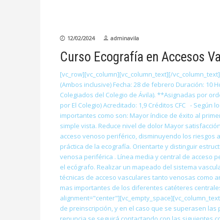
12/02/2024
adminavila
Curso Ecografía en Accesos V
[vc_row][vc_column][vc_column_text][/vc_column_text]
(Ambos inclusive) Fecha: 28 de febrero Duración: 10 Ho
Colegiados del Colegio de Ávila). **Asignadas por orde
por El Colegio) Acreditado: 1,9 Créditos CFC - Según l
importantes como son: Mayor índice de éxito al primer
simple vista. Reduce nivel de dolor Mayor satisfacció
acceso venoso periférico, disminuyendo los riesgos añ
práctica de la ecografía. Orientarte y distinguir est
venosa periférica . Línea media y central de acceso p
el ecógrafo. Realizar un mapeado del sistema vascula
técnicas de acceso vasculares tanto venosas como ar
mas importantes de los diferentes catéteres centrale
alignment="center"][vc_empty_space][vc_column_text]
de preinscripción, y en el caso que se superasen las p
renuncia se seguirá contactando con las siguientes c