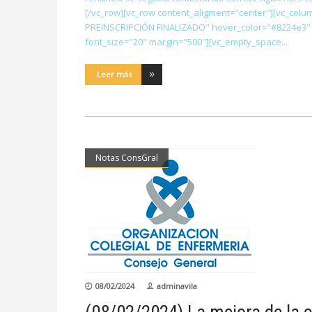
[/vc_row][vc_row content_aligment="center"][vc_colu
PREINSCRIPCIÓN FINALIZADO" hover_color="#8224e3"
font_size="20" margin="500"][vc_empty_space
Leer más
Notas ConsGral
08/02/2024
adminavila