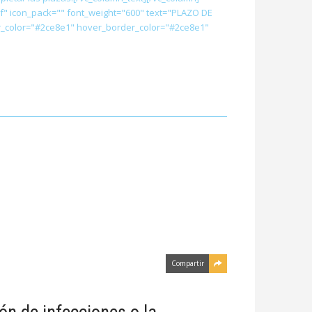
lf" icon_pack="" font_weight="600" text="PLAZO DE
_color="#2ce8e1" hover_border_color="#2ce8e1"
Compartir