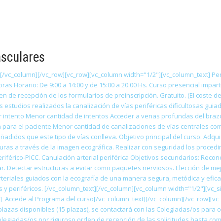
asculares
[/vc_column][/vc_row][vc_row][vc_column width="1/2"][vc_column_text] Peri
ras Horario: De 9:00 a 14:00 y de 15:00 a 20:00 Hs. Curso presencial imparti
n de recepción de los formularios de preinscripción. Gratuito. (El coste d
os estudios realizados la canalización de vías periféricas dificultosas gui
 intento Menor cantidad de intentos Acceder a venas profundas del brazo (b
n para el paciente Menor cantidad de canalizaciones de vías centrales com
adidos que este tipo de vías conlleva. Objetivo principal del curso: Adquir
ructuras a través de la imagen ecográfica. Realizar con seguridad los proc
eriférico-PICC. Canulación arterial periférica Objetivos secundarios: Rec
r. Detectar estructuras a evitar como paquetes nerviosos. Elección de me
teriales guiados con la ecografía de una manera segura, metódica y efica
s y periféricos. [/vc_column_text][/vc_column][vc_column width="1/2"][vc_
 Accede al Programa del curso[/vc_column_text][/vc_column][/vc_row][vc_
lazas disponibles (15 plazas), se contactará con las Colegiadas/os para co
olegiadas/os por riguroso orden de recepción de las solicitudes hasta com