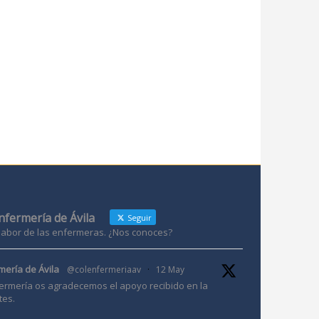
Enfermería de Ávila
Seguir
 labor de las enfermeras. ¿Nos conoces?
mería de Ávila
@colenfermeriaav
·
12 May
ermería os agradecemos el apoyo recibido en la
tes.