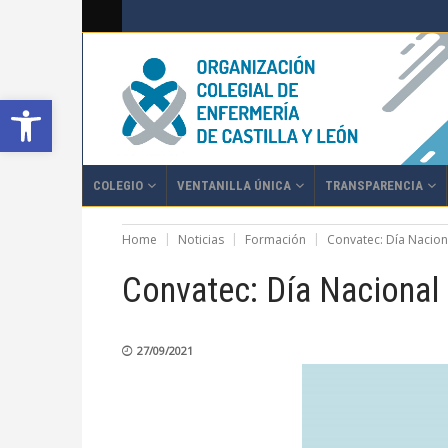
Abrir barra de herramientas
COLEGIO
VENTANILLA ÚNICA
TRANSPARENCIA
Home
Noticias
Formación
Convatec: Día Naciona
Convatec: Día Nacional 
27/09/2021