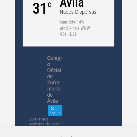
Avila
31
C
Nubes Dispersas
humidity: 14%
wind: 4 m/s WNW
H31 • L31
Colegi
o
Oficial
de
Enfer
mería
de
Ávila
Seguir
Queremos
visibilizar la labor
de las
enfermeras. ¿Nos