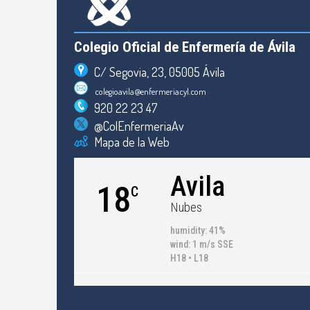
Colegio Oficial de Enfermería de Ávila
C/ Segovia, 23, 05005 Ávila
colegioavila@enfermeriacyl.com
920 22 23 47
@ColEnfermeriaAv
Mapa de la Web
Avila
18
C
Nubes
humidity: 41%
wind: 1 m/s SSE
H18 • L18