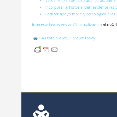
Validar el plan de cuidados, curas, alime
Incorporar al historial del residente la
Facilitar apoyo moral y psicológico a la
Interesadas/os
enviar CV actualizado a
nluis@d
140 total views
, 1 views today