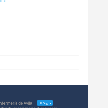
linar
Enfermería de Ávila
Seguir