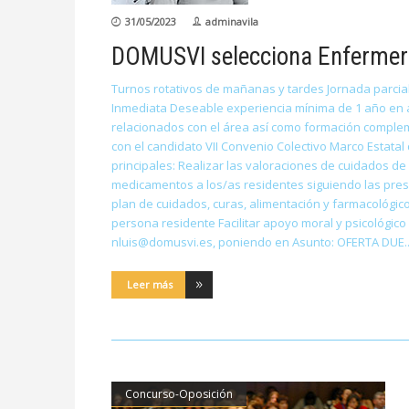
31/05/2023
adminavila
DOMUSVI selecciona Enfermer
Turnos rotativos de mañanas y tardes Jornada parcial
Inmediata Deseable experiencia mínima de 1 año en at
relacionados con el área así como formación compleme
con el candidato VII Convenio Colectivo Marco Estata
principales: Realizar las valoraciones de cuidados d
medicamentos a los/as residentes siguiendo las prescr
plan de cuidados, curas, alimentación y farmacológico 
persona residente Facilitar apoyo moral y psicológic
nluis@domusvi.es, poniendo en Asunto: OFERTA DUE
Leer más
Concurso-Oposición