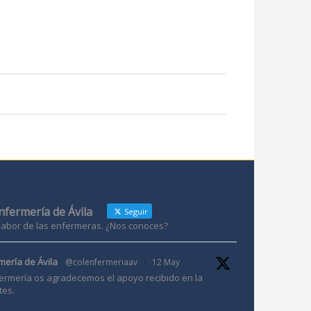
Enfermería de Ávila
Seguir
 labor de las enfermeras. ¿Nos conoces?
mería de Ávila
@colenfermeriaav
·
12 May
ermería os agradecemos el apoyo recibido en la
tes.