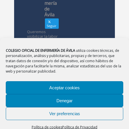
mería
de
Ávila
Seguir
Queremos
visibilizar la labor
de las
enfermeras. ¿Nos
conoces?
COLEGIO OFICIAL DE ENFERMERÍA DE ÁVILA
utiliza cookies técnicas, de
personalización, análisis y publicitarias, propias y de terceros, que
tratan datos de conexión y/o del dispositivo, así como hábitos de
Avatar
Colegio
navegación para facilitarle la misma, analizar estadísticas del uso de la
Oficial de
web y personalizar publicidad.
Enfermería
de Ávila
Aceptar cookies
12 May
Denegar
CONSEJO
|
BURGOS
|
LEÓN
|
PALENCIA
|
SALAMANCA
Desde el
|
SEGOVIA
|
SORIA
|
VALLADOLID
|
ZAMORA
Colegio de
Ver preferencias
Enfermería
Aviso Legal
|
Política de Privacidad
|
Política de
os
Cookies
agradecemos
Política de cookies
Política de Privacidad