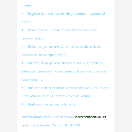
menús.
Registrar las incidencias del día y comunicar urgencias al
médico.
Pasar visita conjuntamente con el médico/a (previo
requerimiento).
Revisar conjuntamente con el médico las dietas de los
residentes (previo requerimiento).
Informar al equipo rehabilitador de cualquier cambio o
alteración observada en los residentes, colaborando con ellos si
fuera necesario.
Informar sobre el estado de los residentes para la realización
de las actividades de ocio dentro y fuera del centro.
Realización de pedidos de farmacia.
Interesadas/os
enviar CV actualizado a
ldbeecher@domusvi.es
,
poniendo en Asunto: Oferta DUE DECANOS