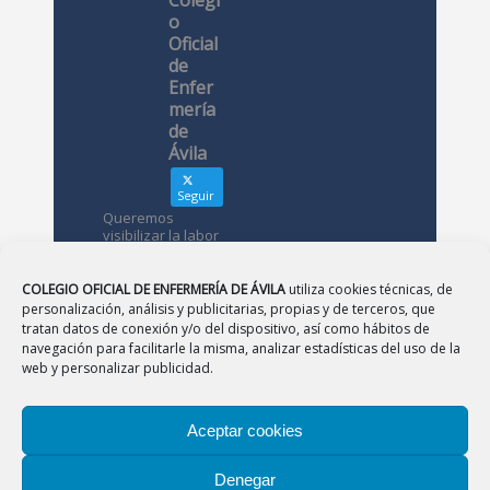
o
Oficial
de
Enfer
mería
de
Ávila
Seguir
Queremos
visibilizar la labor
de las
enfermeras. ¿Nos
conoces?
COLEGIO OFICIAL DE ENFERMERÍA DE ÁVILA
utiliza cookies técnicas, de
personalización, análisis y publicitarias, propias y de terceros, que
tratan datos de conexión y/o del dispositivo, así como hábitos de
Avatar
Colegio
navegación para facilitarle la misma, analizar estadísticas del uso de la
Oficial de
web y personalizar publicidad.
Enfermería
de Ávila
Aceptar cookies
12 May
Denegar