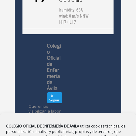
humidity: 63%
wind: 0 m/s NNW
H17 • L17
Colegi
o
Oficial
de
Enfer
mería
de
Ávila
Seguir
Queremos
visibilizar la labor
de las
enfermeras. ¿Nos
conoces?
COLEGIO OFICIAL DE ENFERMERÍA DE ÁVILA
utiliza cookies técnicas, de
personalización, análisis y publicitarias, propias y de terceros, que