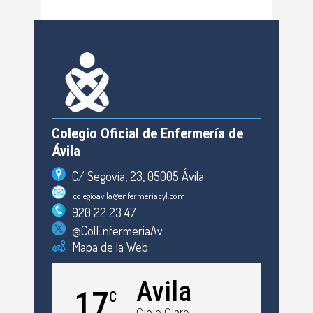
Colegio Oficial de Enfermería de
Ávila
C/ Segovia, 23, 05005 Ávila
colegioavila@enfermeriacyl.com
920 22 23 47
@ColEnfermeriaAv
Mapa de la Web
Avila
17
C
Cielo Claro