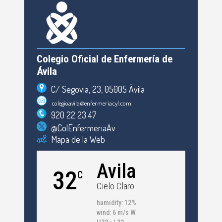
Colegio Oficial de Enfermería de
Ávila
C/ Segovia, 23, 05005 Ávila
colegioavila@enfermeriacyl.com
920 22 23 47
@ColEnfermeriaAv
Mapa de la Web
Avila
32
C
Cielo Claro
humidity: 12%
wind: 6 m/s W