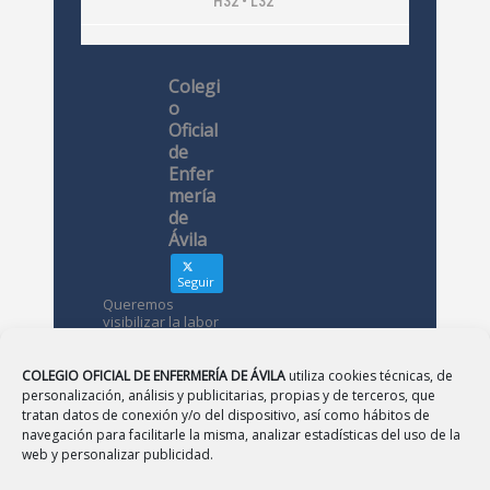
H32 • L32
Colegi
o
Oficial
de
Enfer
mería
de
Ávila
Seguir
Queremos
visibilizar la labor
de las
enfermeras. ¿Nos
conoces?
COLEGIO OFICIAL DE ENFERMERÍA DE ÁVILA
utiliza cookies técnicas, de
personalización, análisis y publicitarias, propias y de terceros, que
tratan datos de conexión y/o del dispositivo, así como hábitos de
Avatar
Colegio
navegación para facilitarle la misma, analizar estadísticas del uso de la
Oficial de
web y personalizar publicidad.
Enfermería