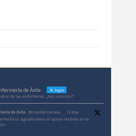
Enfermería de Ávila
Seguir
 labor de las enfermeras. ¿Nos conoces?
mería de Ávila
@colenfermeriaav
·
12 May
ermería os agradecemos el apoyo recibido en la
tes.