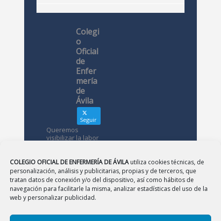
Colegi
o
Oficial
de
Enfer
mería
de
Ávila
Seguir
Queremos
visibilizar la labor
de las
enfermeras. ¿Nos
conoces?
COLEGIO OFICIAL DE ENFERMERÍA DE ÁVILA
utiliza cookies técnicas, de
personalización, análisis y publicitarias, propias y de terceros, que
tratan datos de conexión y/o del dispositivo, así como hábitos de
Avatar
Colegio
navegación para facilitarle la misma, analizar estadísticas del uso de la
Oficial de
web y personalizar publicidad.
Enfermería
de Ávila