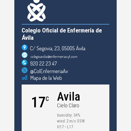
Colegio Oficial de Enfermería de
Ávila
C/ Segovia, 23, 05005 Ávila
colegioavila@enfermeriacyl.com
920 22 23 47
@ColEnfermeriaAv
Mapa de la Web
Avila
17
C
Cielo Claro
humidity: 34%
wind: 2 m/s SSW
H17 • L17