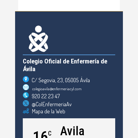
Colegio Oficial de Enfermería de
Ávila
C/ Segovia, 23, 05005 Ávila
colegioavila@enfermeriacyl.com
920 22 23 47
@ColEnfermeriaAv
Mapa de la Web
Avila
16
C