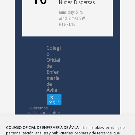
Nubes Dispersas
humidity: 51%
wind: 2 m/s SW
H16 • L16
Colegi
o
Oficial
de
Enfer
mería
de
Ávila
Seguir
Queremos
visibilizar la labor
de las
enfermeras. ¿Nos
conoces?
COLEGIO OFICIAL DE ENFERMERÍA DE ÁVILA
utiliza cookies técnicas, de
personalización, análisis y publicitarias, propias y de terceros, que