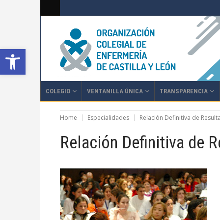
Abrir barra de herramientas
COLEGIO
VENTANILLA ÚNICA
TRANSPARENCIA
Home
Especialidades
Relación Definitiva de Resul
Relación Definitiva de