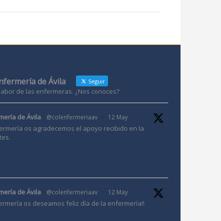
Enfermería de Ávila
Seguir
 labor de las enfermeras. ¿Nos conoces?
mería de Ávila
@colenfermeriaav
·
12 May
ermería os agradecemos el apoyo recibido en la
tes.
mería de Ávila
@colenfermeriaav
·
12 May
ermería os deseamos feliz día de la enfermería!!