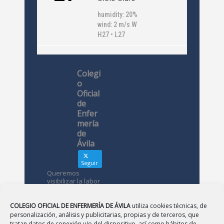
humidity: 20%
wind: 2 m/s W
H27 • L27
Colegi
o
Oficial
de
Enfer
mería
de
Ávila
Seguir
Queremos
visibilizar la labor
de las
enfermeras. ¿Nos
conoces?
COLEGIO OFICIAL DE ENFERMERÍA DE ÁVILA
utiliza cookies técnicas, de
personalización, análisis y publicitarias, propias y de terceros, que
tratan datos de conexión y/o del dispositivo, así como hábitos de