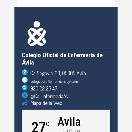
Colegio Oficial de Enfermería de
Ávila
C/ Segovia, 23, 05005 Ávila
colegioavila@enfermeriacyl.com
920 22 23 47
@ColEnfermeriaAv
Mapa de la Web
Avila
27
C
Cielo Claro