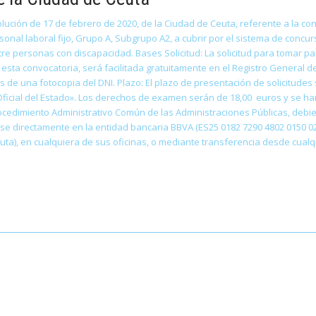
olución de 17 de febrero de 2020, de la Ciudad de Ceuta, referente a la c
onal laboral fijo, Grupo A, Subgrupo A2, a cubrir por el sistema de concurs
e personas con discapacidad. Bases Solicitud: La solicitud para tomar pa
 esta convocatoria, será facilitada gratuitamente en el Registro General de 
de una fotocopia del DNI. Plazo: El plazo de presentación de solicitudes 
n Oficial del Estado». Los derechos de examen serán de 18,00 euros y se ha
 Procedimiento Administrativo Común de las Administraciones Públicas, debi
arse directamente en la entidad bancaria BBVA (ES25 0182 7290 4802 0150
ta), en cualquiera de sus oficinas, o mediante transferencia desde cualqu