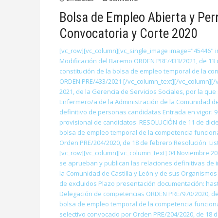
Bolsa de Empleo Abierta y Per
Convocatoria y Corte 2020
[vc_row][vc_column][vc_single_image image="45446" im
Modificación del Baremo ORDEN PRE/433/2021, de 13 de
constitución de la bolsa de empleo temporal de la c
ORDEN PRE/433/2021 [/vc_column_text][/vc_column][/v
2021, de la Gerencia de Servicios Sociales, por la qu
Enfermero/a de la Administración de la Comunidad de
definitivo de personas candidatas Entrada en vigor: 
provisional de candidatos RESOLUCIÓN de 11 de diciem
bolsa de empleo temporal de la competencia funcion
Orden PRE/204/2020, de 18 de febrero Resolución Lis
[vc_row][vc_column][vc_column_text] 04 Noviembre 202
se aprueban y publican las relaciones definitivas de
la Comunidad de Castilla y León y de sus Organismos 
de excluidos Plazo presentación documentación: hast
Delegación de competencias ORDEN PRE/970/2020, de 24
bolsa de empleo temporal de la competencia funciona
selectivo convocado por Orden PRE/204/2020, de 18 d