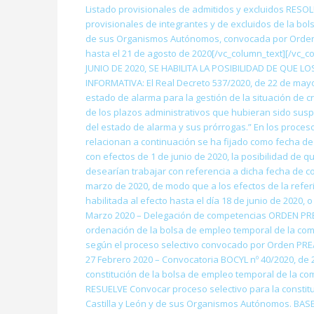
Listado provisionales de admitidos y excluidos RESOLU
provisionales de integrantes y de excluidos de la bo
de sus Organismos Autónomos, convocada por Orden PR
hasta el 21 de agosto de 2020[/vc_column_text][/vc_co
JUNIO DE 2020, SE HABILITA LA POSIBILIDAD DE QUE 
INFORMATIVA: El Real Decreto 537/2020, de 22 de mayo,
estado de alarma para la gestión de la situación de cr
de los plazos administrativos que hubieran sido susp
del estado de alarma y sus prórrogas.” En los proces
relacionan a continuación se ha fijado como fecha de c
con efectos de 1 de junio de 2020, la posibilidad de q
desearían trabajar con referencia a dicha fecha de c
marzo de 2020, de modo que a los efectos de la referi
habilitada al efecto hasta el día 18 de junio de 2020, 
Marzo 2020 – Delegación de competencias ORDEN PRE/31
ordenación de la bolsa de empleo temporal de la com
según el proceso selectivo convocado por Orden PRE/
27 Febrero 2020 – Convocatoria BOCYL nº 40/2020, de 
constitución de la bolsa de empleo temporal de la c
RESUELVE Convocar proceso selectivo para la constit
Castilla y León y de sus Organismos Autónomos. BASES 