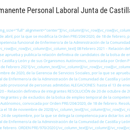
manente Personal Laboral Junta de Castill
g_size="full" alignment="center"][/vc_column][/vc_row][vc_row][vc_column
 abril, por la que se modifica la Orden PRE/204/2020, de 18 de febrero, p
ompetencia funcional de Enfermero/a de la Administración de la Comunida
c_row][vc_row][vc_column][vc_column_text] 08 Febrero 2021 – Relación d
e se aprueba y publica la relación definitiva de candidatos de la bolsa de
 Castilla y León y de sus Organismos Autónomos, convocada por Orden PR
9 de Febrero 2021[/vc_column_text][/vc_column][/vc_row][vc_row][vc_colum
bre de 2020, de la Gerencia de Servicios Sociales, por la que se aprueba 
al de Enfermero/a de la Administración de la Comunidad de Castilla y L
tado provisional de personas admitidas ALEGACIONES: hasta el 13 de ener
0 – Relación definitiva de integrantes RESOLUCIÓN de 20 de octubre de 202
 integrantes y de excluidos de la bolsa de empleo temporal de la compete
Autónomos, convocada por Orden PRE/204/2020, de 18 de febrero. Resolució
a el 18 de noviembre de 2020[/vc_column_text][/vc_column][/vc_row][vc_r
 de septiembre, por la que se delega la competencia para dictar los acto
l de Enfermero/a de la Administración de la Comunidad de Castilla y Le
e febrero. ORDEN PRE/970/2020 [/vc_column_text][/vc_column][/vc_row][vc