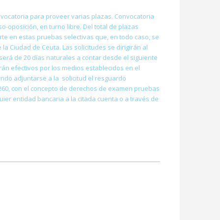
onvocatoria para proveer varias plazas. Convocatoria
o-oposición, en turno libre. Del total de plazas
rte en estas pruebas selectivas que, en todo caso, se
la Ciudad de Ceuta. Las solicitudes se dirigirán al
será de 20 días naturales a contar desde el siguiente
rán efectivos por los medios establecidos en el
endo adjuntarse a la solicitud el resguardo
 0260, con el concepto de derechos de examen pruebas
ier entidad bancaria a la citada cuenta o a través de