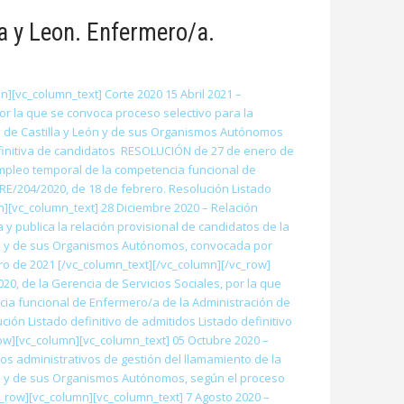
a y Leon. Enfermero/a.
][vc_column_text] Corte 2020 15 Abril 2021 –
or la que se convoca proceso selectivo para la
d de Castilla y León y de sus Organismos Autónomos
efinitiva de candidatos RESOLUCIÓN de 27 de enero de
 empleo temporal de la competencia funcional de
E/204/2020, de 18 de febrero. Resolución Listado
n][vc_column_text] 28 Diciembre 2020 – Relación
y publica la relación provisional de candidatos de la
eón y de sus Organismos Autónomos, convocada por
o de 2021 [/vc_column_text][/vc_column][/vc_row]
0, de la Gerencia de Servicios Sociales, por la que
ncia funcional de Enfermero/a de la Administración de
n Listado definitivo de admitidos Listado definitivo
ow][vc_column][vc_column_text] 05 Octubre 2020 –
s administrativos de gestión del llamamiento de la
ón y de sus Organismos Autónomos, según el proceso
_row][vc_column][vc_column_text] 7 Agosto 2020 –