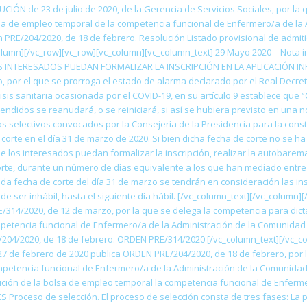
CIÓN de 23 de julio de 2020, de la Gerencia de Servicios Sociales, por la
lsa de empleo temporal de la competencia funcional de Enfermero/a de la 
E/204/2020, de 18 de febrero. Resolución Listado provisional de admiti
lumn][/vc_row][vc_row][vc_column][vc_column_text] 29 Mayo 2020 – Nota in
LOS INTERESADOS PUEDAN FORMALIZAR LA INSCRIPCIÓN EN LA APLICACIÓN IN
 por el que se prorroga el estado de alarma declarado por el Real Decret
isis sanitaria ocasionada por el COVID-19, en su artículo 9 establece que 
endidos se reanudará, o se reiniciará, si así se hubiera previsto en una
os selectivos convocados por la Consejería de la Presidencia para la con
orte en el día 31 de marzo de 2020. Si bien dicha fecha de corte no se ha v
ue los interesados puedan formalizar la inscripción, realizar la autobarem
orte, durante un número de días equivalente a los que han mediado entre l
da fecha de corte del día 31 de marzo se tendrán en consideración las ins
o de ser inhábil, hasta el siguiente día hábil. [/vc_column_text][/vc_colum
4/2020, de 12 de marzo, por la que se delega la competencia para dictar
petencia funcional de Enfermero/a de la Administración de la Comunidad
204/2020, de 18 de febrero. ORDEN PRE/314/2020 [/vc_column_text][/vc_c
27 de febrero de 2020 publica ORDEN PRE/204/2020, de 18 de febrero, por 
ompetencia funcional de Enfermero/a de la Administración de la Comunida
ución de la bolsa de empleo temporal la competencia funcional de Enferm
Proceso de selección. El proceso de selección consta de tres fases: La pr