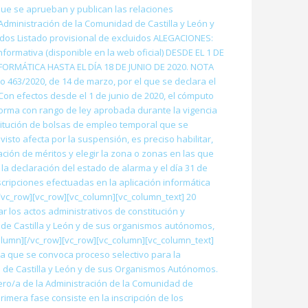
 que se aprueban y publican las relaciones
Administración de la Comunidad de Castilla y León y
dos Listado provisional de excluidos ALEGACIONES:
formativa (disponible en la web oficial) DESDE EL 1 DE
FORMÁTICA HASTA EL DÍA 18 DE JUNIO DE 2020. NOTA
o 463/2020, de 14 de marzo, por el que se declara el
“Con efectos desde el 1 de junio de 2020, el cómputo
 norma con rango de ley aprobada durante la vigencia
stitución de bolsas de empleo temporal que se
isto afecta por la suspensión, es preciso habilitar,
ación de méritos y elegir la zona o zonas en las que
a declaración del estado de alarma y el día 31 de
cripciones efectuadas en la aplicación informática
n][/vc_row][vc_row][vc_column][vc_column_text] 20
 los actos administrativos de constitución y
 de Castilla y León y de sus organismos autónomos,
olumn][/vc_row][vc_row][vc_column][vc_column_text]
la que se convoca proceso selectivo para la
d de Castilla y León y de sus Organismos Autónomos.
ero/a de la Administración de la Comunidad de
imera fase consiste en la inscripción de los