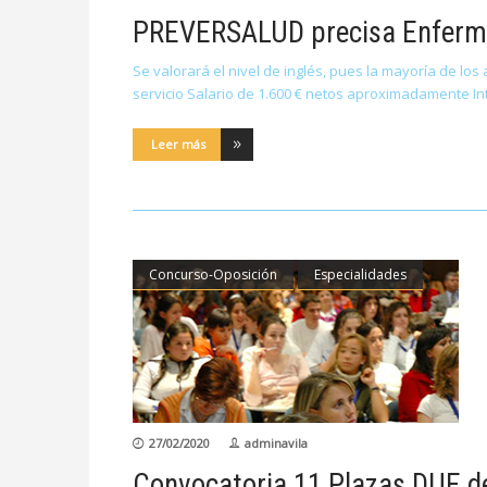
PREVERSALUD precisa Enfermer
Se valorará el nivel de inglés, pues la mayoría de lo
servicio Salario de 1.600 € netos aproximadamente I
Leer más
Concurso-Oposición
Especialidades
27/02/2020
adminavila
Convocatoria 11 Plazas DUE de