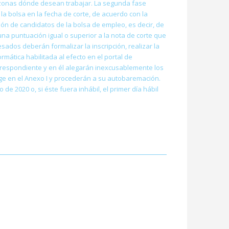
 o zonas dónde desean trabajar. La segunda fase
 la bolsa en la fecha de corte, de acuerdo con la
ón de candidatos de la bolsa de empleo, es decir, de
na puntuación igual o superior a la nota de corte que
sados deberán formalizar la inscripción, realizar la
mática habilitada al efecto en el portal de
rrespondiente y en él alegarán inexcusablemente los
ge en el Anexo I y procederán a su autobaremación.
e 2020 o, si éste fuera inhábil, el primer día hábil