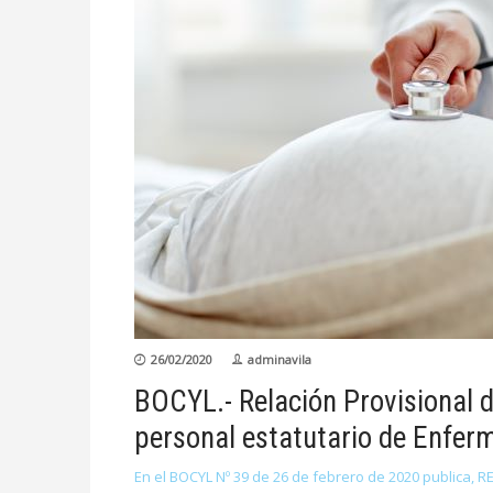
26/02/2020
adminavila
BOCYL.- Relación Provisional d
personal estatutario de Enfer
En el BOCYL Nº 39 de 26 de febrero de 2020 publica, R