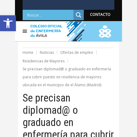
Abrir barra de herramientas
CONTACTO
Home
Noticias
Ofertas de empleo
Residencias de Mayores
Se precisan diplomad@ o graduado en enfermería
para cubrir puesto en residencia de mayores
ubicada en el municipio de el Álamo (Madrid)
Se precisan
diplomad@ o
graduado en
enfermería para cubrir