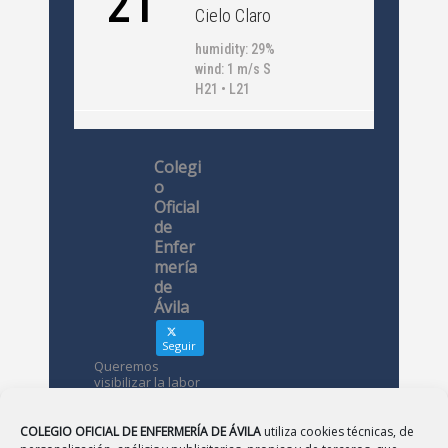
21
Cielo Claro
humidity: 29%
wind: 1 m/s S
H21 • L21
Colegi
o
Oficial
de
Enfer
mería
de
Ávila
Seguir
Queremos
visibilizar la labor
de las
enfermeras. ¿Nos
conoces?
COLEGIO OFICIAL DE ENFERMERÍA DE ÁVILA
utiliza cookies técnicas, de