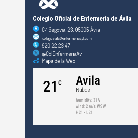
Colegio Oficial de Enfermería de Ávila
C/ Segovia, 23, 05005 Ávila
colegioavila@enfermeriacyl.com
920 22 23 47
@ColEnfermeriaAv
Mapa de la Web
Avila
21
C
Nubes
humidity: 31%
wind: 2 m/s WSW
H21 • L21