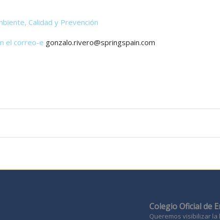
mbiente, Calidad y Prevención
n el correo-e
gonzalo.rivero@springspain.com
Colegio Oficial de 
Queremos visibilizar la