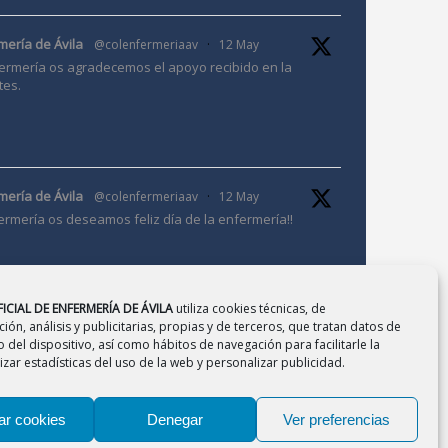
mería de Ávila
@colenfermeriaav
·
12 May
ermería os agradecemos el apoyo recibido en la
tes.
mería de Ávila
@colenfermeriaav
·
12 May
ermería os deseamos feliz día de la enfermería!!
ICIAL DE ENFERMERÍA DE ÁVILA
utiliza cookies técnicas, de
ión, análisis y publicitarias, propias y de terceros, que tratan datos de
 del dispositivo, así como hábitos de navegación para facilitarle la
mería de Ávila
@colenfermeriaav
·
10 Mar
zar estadísticas del uso de la web y personalizar publicidad.
Jornada de Investigación en Enfermería.
2026
ar cookies
Denegar
Ver preferencias
l 9 de marzo al 15 de abril