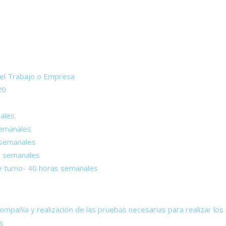
del Trabajo o Empresa
20
nales
semanales
 semanales
as semanales
e turno- 40 horas semanales
mpañía y realización de las pruebas necesarias para realizar lo
s