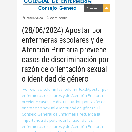
Compartir
28/06/2024
adminavila
(28/06/2024) Apostar por
enfermeras escolares y de
Atención Primaria previene
casos de discriminación por
razón de orientación sexual
o identidad de género
[vc_row][vc_column][vc_column_text]Apostar por
enfermeras escolares y de Atención Primaria
previene casos de discriminación por razón de
orientación sexual o identidad de género’ El
Consejo General de Enfermería recuerda la
importancia de potenciar la labor de las
enfermeras escolares y de Atención Primaria