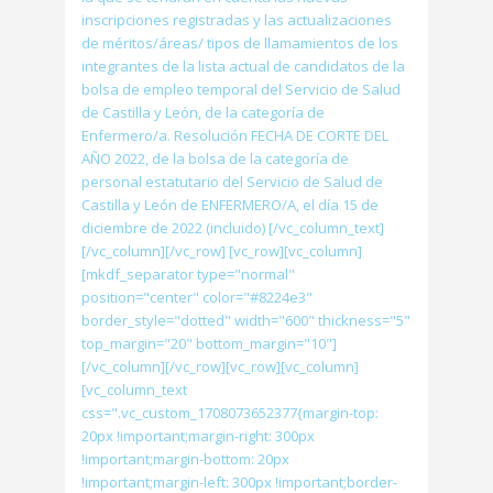
inscripciones registradas y las actualizaciones
de méritos/áreas/ tipos de llamamientos de los
integrantes de la lista actual de candidatos de la
bolsa de empleo temporal del Servicio de Salud
de Castilla y León, de la categoría de
Enfermero/a. Resolución FECHA DE CORTE DEL
AÑO 2022, de la bolsa de la categoría de
personal estatutario del Servicio de Salud de
Castilla y León de ENFERMERO/A, el día 15 de
diciembre de 2022 (incluido) [/vc_column_text]
[/vc_column][/vc_row] [vc_row][vc_column]
[mkdf_separator type="normal"
position="center" color="#8224e3"
border_style="dotted" width="600" thickness="5"
top_margin="20" bottom_margin="10"]
[/vc_column][/vc_row][vc_row][vc_column]
[vc_column_text
css=".vc_custom_1708073652377{margin-top:
20px !important;margin-right: 300px
!important;margin-bottom: 20px
!important;margin-left: 300px !important;border-