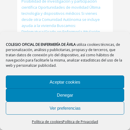
Posibilidad de investigación y participación
científica Oportunidades de movilidad Última
tecnología y dispositivos médicos Si vienes
desde otra Comunidad Autónoma se incluye
ayuda a la vivienda Buscamos:
Diplomatura/Grado en Enfermería (titulación
homologada en su caso) Profesionales
comprometidos con el paciente Actitud proactiva
COLEGIO OFICIAL DE ENFERMERÍA DE ÁVILA
utiliza cookies técnicas, de
personalización, análisis y publicitarias, propias y de terceros, que
Trabajo en equipo Interesadas/os contactar con
tratan datos de conexión y/o del dispositivo, así como hábitos de
Esther Crisóstomo Visedo en el correo-e
navegación para facilitarle la misma, analizar estadísticas del uso de la
web y personalizar publicidad.
Leer más
Aceptar cookies
Denegar
Traslados
Ver preferencias
Política de cookies
Política de Privacidad