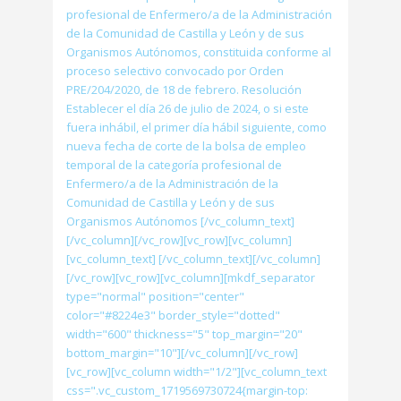
profesional de Enfermero/a de la Administración
de la Comunidad de Castilla y León y de sus
Organismos Autónomos, constituida conforme al
proceso selectivo convocado por Orden
PRE/204/2020, de 18 de febrero. Resolución
Establecer el día 26 de julio de 2024, o si este
fuera inhábil, el primer día hábil siguiente, como
nueva fecha de corte de la bolsa de empleo
temporal de la categoría profesional de
Enfermero/a de la Administración de la
Comunidad de Castilla y León y de sus
Organismos Autónomos [/vc_column_text]
[/vc_column][/vc_row][vc_row][vc_column]
[vc_column_text] [/vc_column_text][/vc_column]
[/vc_row][vc_row][vc_column][mkdf_separator
type="normal" position="center"
color="#8224e3" border_style="dotted"
width="600" thickness="5" top_margin="20"
bottom_margin="10"][/vc_column][/vc_row]
[vc_row][vc_column width="1/2"][vc_column_text
css=".vc_custom_1719569730724{margin-top: