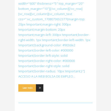
width="600" thickness="5" top_margin="20"
bottom_margin="10"][/vc_column][/vc_row]
[vc_row][vc_column][vc_column_text
css=".vc_custom_1708073652377{margin-top:
20px !important;margin-right: 300px
!important;margin-bottom: 20px
!important;margin-left: 300px !important;border-
right-width: 1px !important;border-left-width: 1px
!important;background-color: #903de2
!important;border-left-color: #000000
!important;border-left-style: solid
!important;border-right-color: #000000
!important;border-right-style: solid
!important;border-radius: 10px !important;}"]
ACCESO A LA WEB BOLSA DE EMPLEO
Leer más