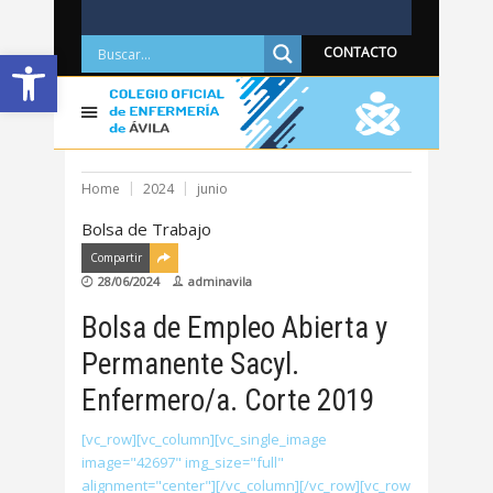
Abrir barra de herramientas
CONTACTO
Home
2024
junio
Bolsa de Trabajo
Compartir
28/06/2024
adminavila
Bolsa de Empleo Abierta y
Permanente Sacyl.
Enfermero/a. Corte 2019
[vc_row][vc_column][vc_single_image
image="42697" img_size="full"
alignment="center"][/vc_column][/vc_row][vc_row