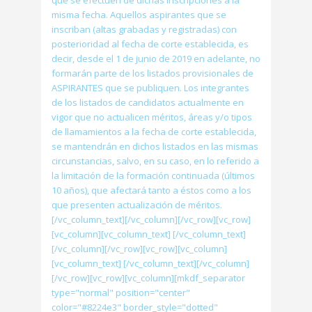
que se efectúen de dichas inscripciones a la
misma fecha. Aquellos aspirantes que se
inscriban (altas grabadas y registradas) con
posterioridad al fecha de corte establecida, es
decir, desde el 1 de junio de 2019 en adelante, no
formarán parte de los listados provisionales de
ASPIRANTES que se publiquen. Los integrantes
de los listados de candidatos actualmente en
vigor que no actualicen méritos, áreas y/o tipos
de llamamientos a la fecha de corte establecida,
se mantendrán en dichos listados en las mismas
circunstancias, salvo, en su caso, en lo referido a
la limitación de la formación continuada (últimos
10 años), que afectará tanto a éstos como a los
que presenten actualización de méritos.
[/vc_column_text][/vc_column][/vc_row][vc_row]
[vc_column][vc_column_text] [/vc_column_text]
[/vc_column][/vc_row][vc_row][vc_column]
[vc_column_text] [/vc_column_text][/vc_column]
[/vc_row][vc_row][vc_column][mkdf_separator
type="normal" position="center"
color="#8224e3" border_style="dotted"