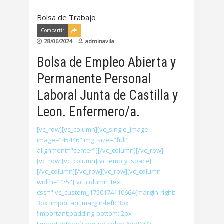
Bolsa de Trabajo
Compartir
28/06/2024
adminavila
Bolsa de Empleo Abierta y
Permanente Personal
Laboral Junta de Castilla y
Leon. Enfermero/a.
[vc_row][vc_column][vc_single_image
image="45446" img_size="full"
alignment="center"][/vc_column][/vc_row]
[vc_row][vc_column][vc_empty_space]
[/vc_column][/vc_row][vc_row][vc_column
width="1/5"][vc_column_text
css=".vc_custom_1750174110664{margin-right:
3px !important;margin-left: 3px
!important;padding-bottom: 2px