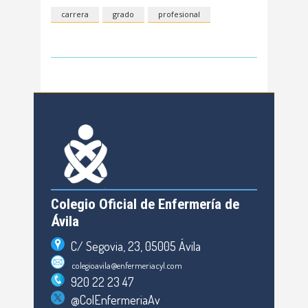
carrera
grado
profesional
Colegio Oficial de Enfermería de
Ávila
C/ Segovia, 23, 05005 Ávila
colegioavila@enfermeriacyl.com
920 22 23 47
@ColEnfermeriaAv